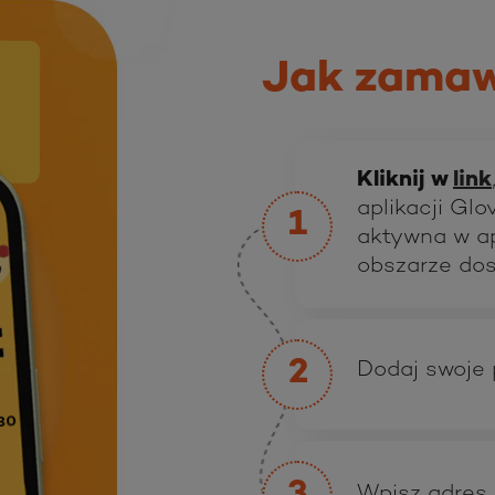
Jak zamaw
Kliknij w
link
aplikacji Glo
1
aktywna w apl
obszarze dos
2
Dodaj swoje 
 80
Wpisz adres 