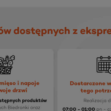
ów dostępnych z ekspr
mięso i napoje
Dostarczone w
woje drzwi
tego potrz
stępnych produktów
Realizacja 
ch Biedronki oraz
07:00 - 01:00
pn - c