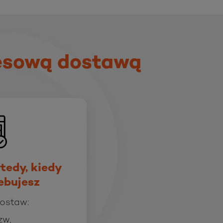
esową dostawą
tedy, kiedy
ebujesz
dostaw:
zw,