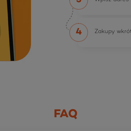
3
4
Zakupy wkrót
FAQ