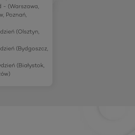
d - (Warszawa,
w, Poznań,
dzień (Olsztyn,
ydzień (Bydgoszcz,
dzień (Białystok,
zów)